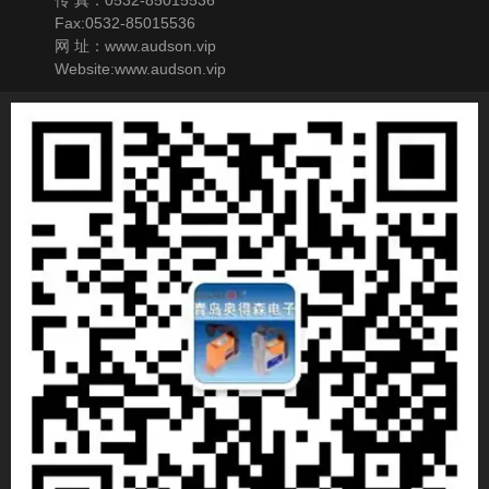
Fax:0532-85015536
网 址：www.audson.vip
Website:www.audson.vip