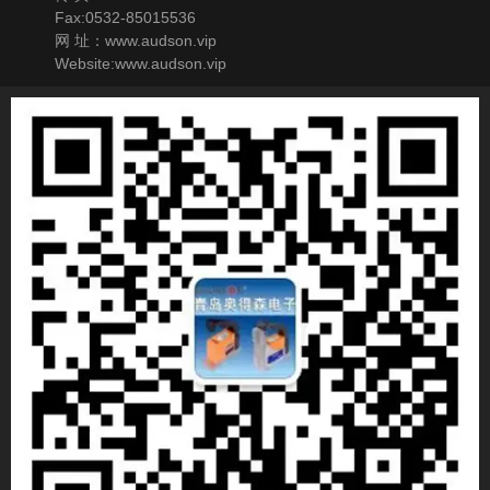
Fax:0532-85015536
网 址：www.audson.vip
Website:www.audson.vip