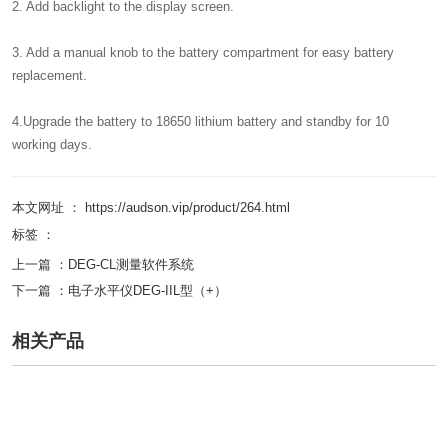
2. Add backlight to the display screen.
3. Add a manual knob to the battery compartment for easy battery
replacement.
4.Upgrade the battery to 18650 lithium battery and standby for 10
working days.
本文网址 ： https://audson.vip/product/264.html
标签 ：
上一篇 ：
DEG-CL测量软件系统
下一篇 ：
电子水平仪DEG-IIL型（+）
相关产品