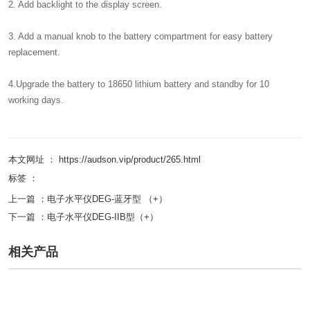
2. Add backlight to the display screen.
3. Add a manual knob to the battery compartment for easy battery
replacement.
4.Upgrade the battery to 18650 lithium battery and standby for 10
working days.
本文网址 ： https://audson.vip/product/265.html
标签 ：
上一篇 ：
电子水平仪DEG-蓝牙型 （+）
下一篇 ：
电子水平仪DEG-IIB型（+）
相关产品