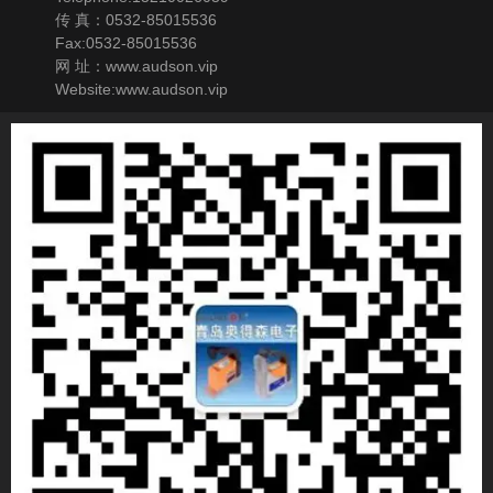
传 真：0532-85015536
Fax:0532-85015536
网 址：www.audson.vip
Website:www.audson.vip